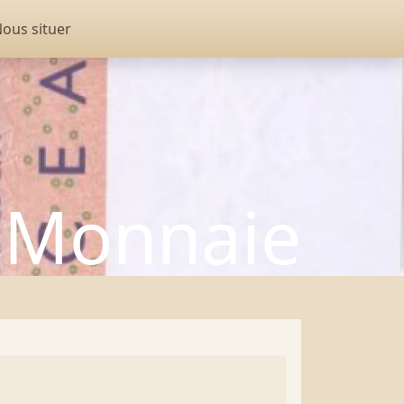
ous situer
Monnaie