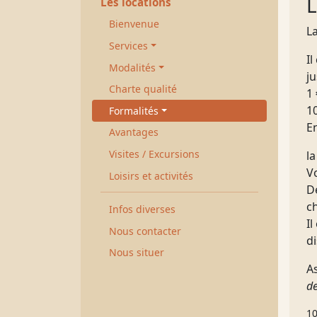
Les locations
Bienvenue
La
Services
I
Modalités
ju
Charte qualité
1
10
Formalités
En
Avantages
Visites / Excursions
l
V
Loisirs et activités
De
ch
Infos diverses
Il
Nous contacter
d
Nous situer
As
de
10