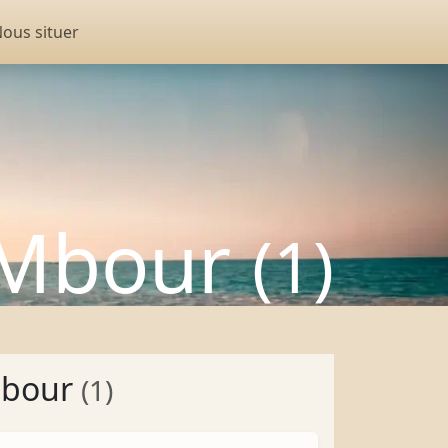
ous situer
à Mbour
(1)
Mbour
(1)