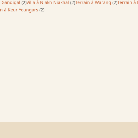
 à Gandigal
(2)
Villa à Niakh Niakhal
(2)
Terrain à Warang
(2)
Terrain à
in à Keur Youngars
(2)