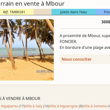
errain en vente à Mbour
Réf.
TMBR281
pieds dans l'eau
Pis
3000
A proximité de Mbour, supe
FONCIER.
En bordure d’une plage ave
Nous consulter
S À VENDRE À MBOUR
 à Ngaparou
(17)
Villa à Saly
(16)
Villa à Nguerigne
(8)
Villa à Somone
(