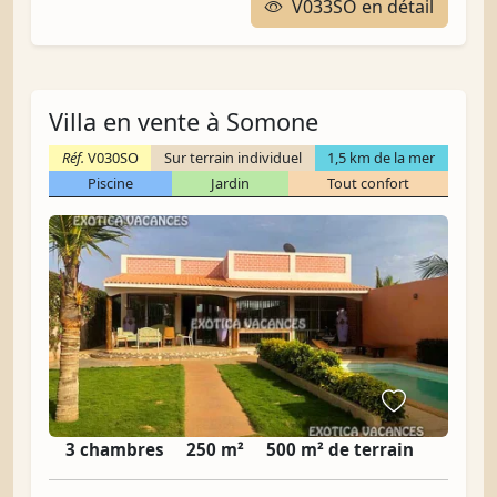
V033SO en détail
Villa en vente à Somone
Réf.
V030SO
Sur terrain individuel
1,5 km de la mer
Piscine
Jardin
Tout confort
3 chambres
250 m²
500 m² de terrain