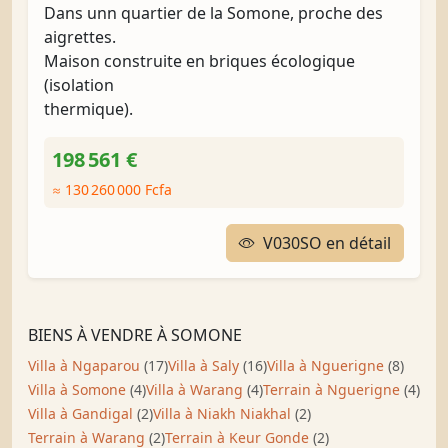
Dans unn quartier de la Somone, proche des
aigrettes.
Maison construite en briques écologique
(isolation
thermique).
198 561 €
≈ 130 260 000 Fcfa
V030SO en détail
BIENS À VENDRE À SOMONE
Villa à Ngaparou
(17)
Villa à Saly
(16)
Villa à Nguerigne
(8)
Villa à Somone
(4)
Villa à Warang
(4)
Terrain à Nguerigne
(4)
Villa à Gandigal
(2)
Villa à Niakh Niakhal
(2)
Terrain à Warang
(2)
Terrain à Keur Gonde
(2)