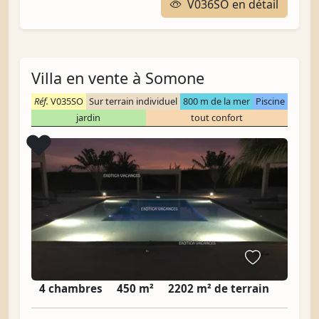
V036SO en détail
Villa en vente à Somone
Réf.
V035SO
Sur terrain individuel
800 m de la mer
Piscine
jardin
tout confort
Coup de cœur
❤️
4 chambres
450 m²
2202 m² de terrain