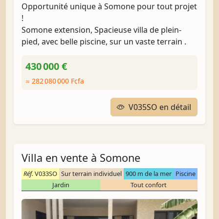
Opportunité unique à Somone pour tout projet
!
Somone extension, Spacieuse villa de plein-
pied, avec belle piscine, sur un vaste terrain .
430 000 €
≈ 282 080 000 Fcfa
V035SO en détail
Villa en vente à Somone
Réf.
V033SO
Sur terrain individuel
900 m de la mer
Piscine
Jardin
Tout confort