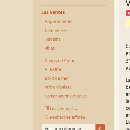
V
Les ventes
Appartements
Commerces
Terrains
S
Villas
e
3
Coups de Cœur
e
A la Une
Bord de mer
L
bé
Prix en baisse
en
Constructions neuves
l
co
Les ventes à ...
ar
Recherche affinée
L
Voir une référence
Chercher
s