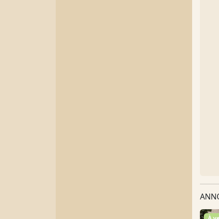
ANNO
À v