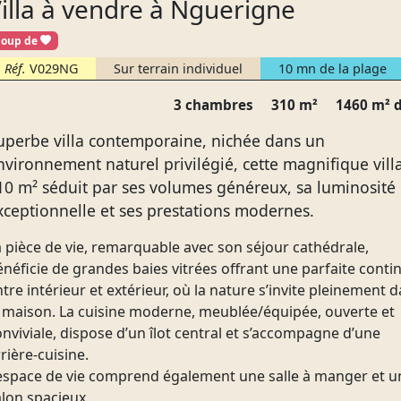
illa à vendre à Nguerigne
cœur
Coup de
Réf.
V029NG
Sur terrain individuel
10 mn de la plage
3 chambres
310 m²
1460 m² d
uperbe villa contemporaine, nichée dans un
nvironnement naturel privilégié, cette magnifique vill
10 m² séduit par ses volumes généreux, sa luminosité
xceptionnelle et ses prestations modernes.
a pièce de vie, remarquable avec son séjour cathédrale,
néficie de grandes baies vitrées offrant une parfaite conti
tre intérieur et extérieur, où la nature s’invite pleinement 
a maison. La cuisine moderne, meublée/équipée, ouverte et
nviviale, dispose d’un îlot central et s’accompagne d’une
rière-cuisine.
’espace de vie comprend également une salle à manger et u
alon spacieux.