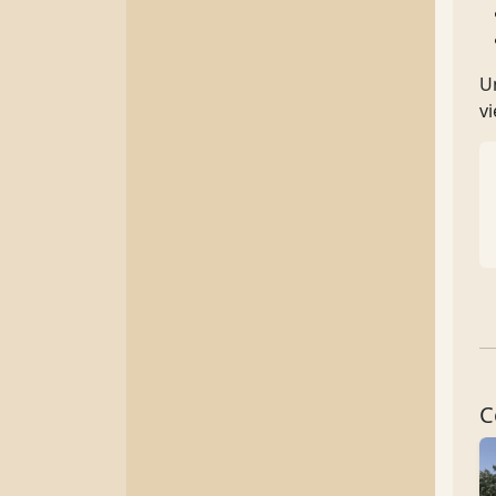
U
vi
C