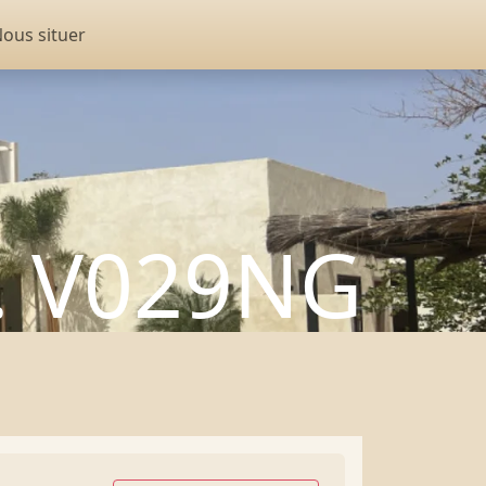
ous situer
. V029NG