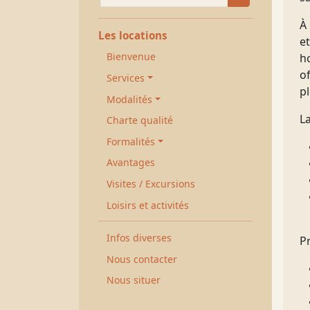
À 
Les locations
e
Bienvenue
h
o
Services
p
Modalités
La
Charte qualité
Formalités
Avantages
Visites / Excursions
Loisirs et activités
Infos diverses
P
Nous contacter
Nous situer