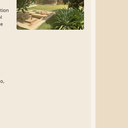
ption
l
ge
o,