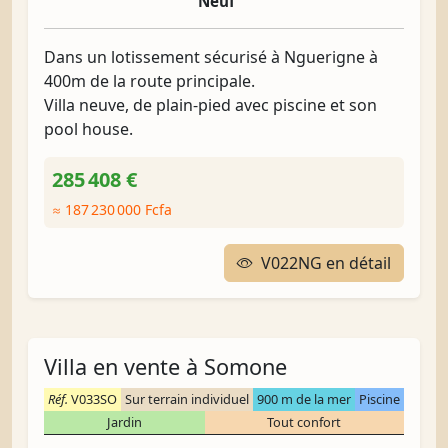
Neuf
Dans un lotissement sécurisé à Nguerigne à
400m de la route principale.
Villa neuve, de plain-pied avec piscine et son
pool house.
285 408 €
≈ 187 230 000 Fcfa
V022NG en détail
Villa en vente à Somone
Réf.
V033SO
Sur terrain individuel
900 m de la mer
Piscine
Jardin
Tout confort