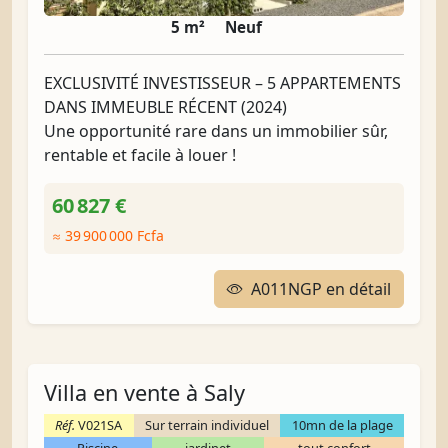
5 m²
Neuf
EXCLUSIVITÉ INVESTISSEUR – 5 APPARTEMENTS
DANS IMMEUBLE RÉCENT (2024)
Une opportunité rare dans un immobilier sûr,
rentable et facile à louer !
60 827 €
≈ 39 900 000 Fcfa
A011NGP en détail
Villa en vente à Saly
Réf.
V021SA
Sur terrain individuel
10mn de la plage