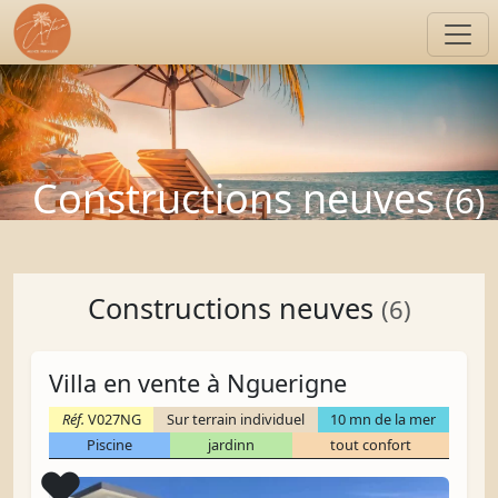
Constructions neuves
(6)
Constructions neuves
(6)
Villa en vente à Nguerigne
Réf.
V027NG
Sur terrain individuel
10 mn de la mer
Piscine
jardinn
tout confort
Coup de cœur
❤️