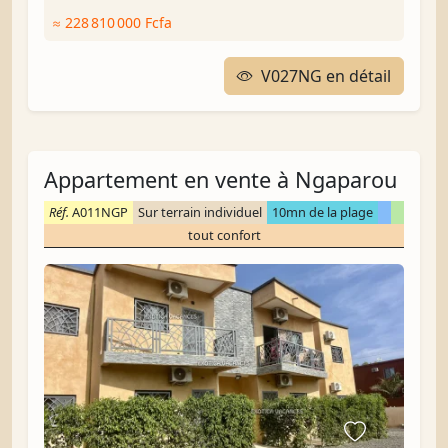
≈ 228 810 000 Fcfa
V027NG en détail
Appartement en vente à Ngaparou
Réf.
A011NGP
Sur terrain individuel
10mn de la plage
tout confort