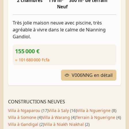
2 chambres
116 m²
300 m² de terrain
Neuf
Très jolie maison neuve avec piscine, très
agréable à vivre dans le calme de Nianning
Gandiol.
155 000 €
≈ 101 680 000 Fcfa
V006NNG en détail
CONSTRUCTIONS NEUVES
Villa à Ngaparou
(17)
Villa à Saly
(16)
Villa à Nguerigne
(8)
Villa à Somone
(4)
Villa à Warang
(4)
Terrain à Nguerigne
(4)
Villa à Gandigal
(2)
Villa à Niakh Niakhal
(2)