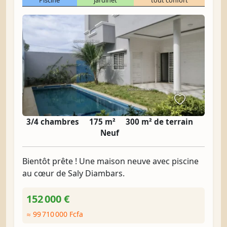
Piscine
jardinet
tout confort
3/4 chambres
175 m²
300 m² de terrain
Neuf
Bientôt prête ! Une maison neuve avec piscine
au cœur de Saly Diambars.
152 000 €
≈ 99 710 000 Fcfa