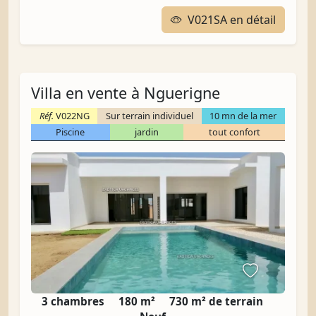
V021SA en détail
Villa en vente à Nguerigne
Réf.
V022NG
Sur terrain individuel
10 mn de la mer
Piscine
jardin
tout confort
3 chambres
180 m²
730 m² de terrain