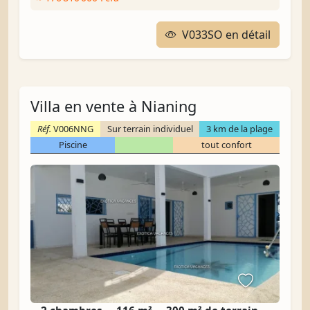
V033SO en détail
Villa en vente à Nianing
Réf.
V006NNG
Sur terrain individuel
3 km de la plage
Piscine
tout confort