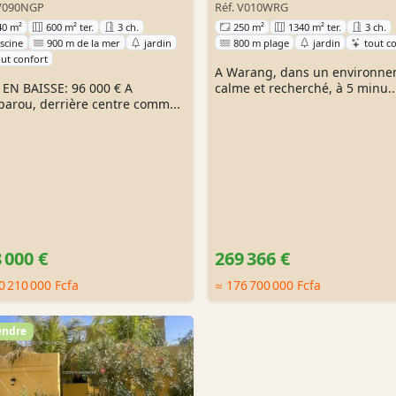
 V090NGP
Réf. V010WRG
40 m²
600 m² ter.
3 ch.
250 m²
1340 m² ter.
3 ch.
iscine
900 m de la mer
jardin
800 m plage
jardin
tout c
out confort
A Warang, dans un environn
 EN BAISSE: 96 000 € A
calme et recherché, à 5 minu..
arou, derrière centre comm...
 000 €
269 366 €
0 210 000 Fcfa
≈ 176 700 000 Fcfa
endre