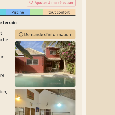
Ajouter à ma sélection
Piscine
tout confort
e terrain
t
Demande d'information
oche
ur
bre
ien,