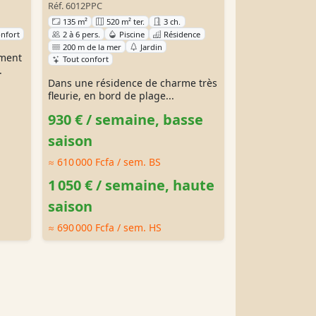
Réf. 6012PPC
135 m²
520 m² ter.
3 ch.
onfort
2 à 6 pers.
Piscine
Résidence
200 m de la mer
Jardin
ement
Tout confort
.
Dans une résidence de charme très
fleurie, en bord de plage...
930 €
/ semaine, basse
saison
≈ 610 000 Fcfa
/ sem. BS
1 050 €
/ semaine, haute
saison
≈ 690 000 Fcfa
/ sem. HS