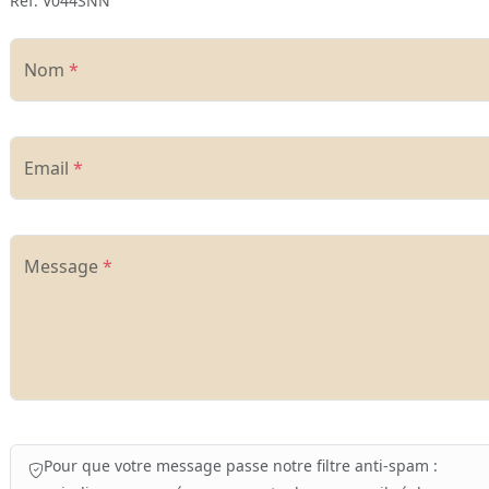
Réf. V044SNN
Nom
*
Email
*
Message
*
Pour que votre message passe notre filtre anti-spam :