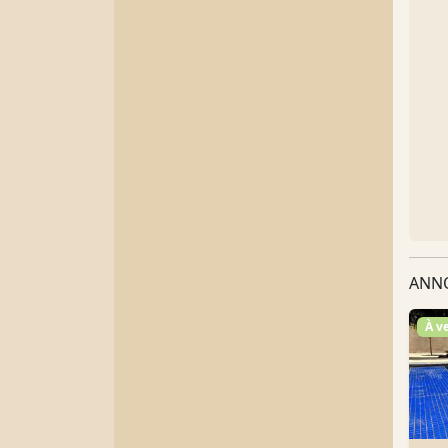
ANNO
À v