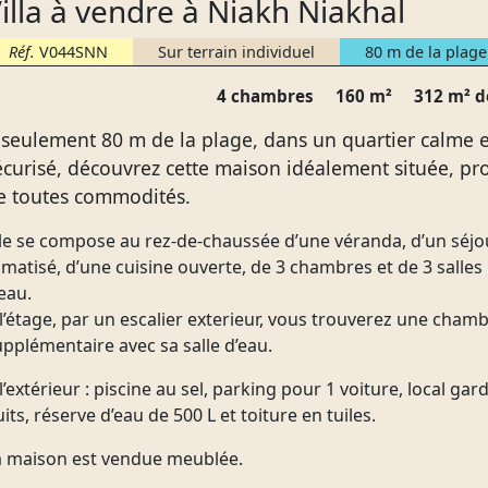
illa à vendre à Niakh Niakhal
Réf.
V044SNN
Sur terrain individuel
80 m de la plage
4 chambres
160 m²
312 m² d
 seulement 80 m de la plage, dans un quartier calme e
écurisé, découvrez cette maison idéalement située, pr
e toutes commodités.
lle se compose au rez-de-chaussée d’une véranda, d’un séjo
imatisé, d’une cuisine ouverte, de 3 chambres et de 3 salles
eau.
l’étage, par un escalier exterieur, vous trouverez une cham
upplémentaire avec sa salle d’eau.
l’extérieur : piscine au sel, parking pour 1 voiture, local gard
its, réserve d’eau de 500 L et toiture en tuiles.
a maison est vendue meublée.