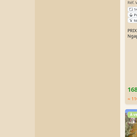
Réf.
1
P
t
PRIX
Ngap
168
≈ 11
À v