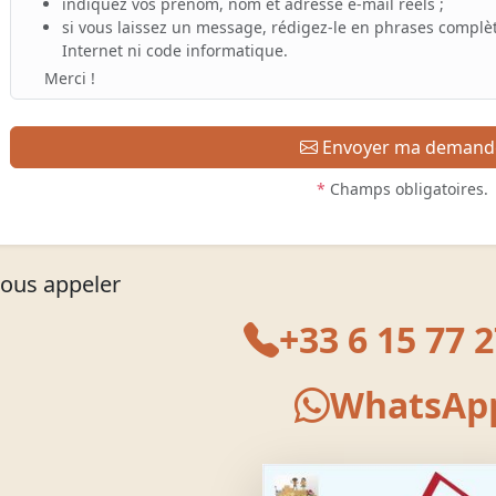
indiquez vos prénom, nom et adresse e-mail réels ;
si vous laissez un message, rédigez-le en phrases complèt
Internet ni code informatique.
Merci !
Envoyer ma demand
*
Champs obligatoires.
ous appeler
+33 6 15 77 2
WhatsAp