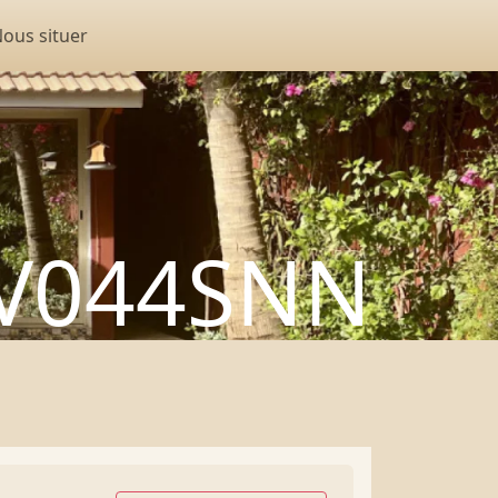
ous situer
 V044SNN