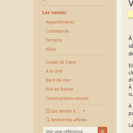
V
Les ventes
Appartements
Commerces
À
Terrains
s
Villas
d
Coups de Cœur
E
A la Une
cl
d’
Bord de mer
À 
Prix en baisse
s
Constructions neuves
À 
Les ventes à ...
pu
Recherche affinée
L
Voir une référence
Chercher